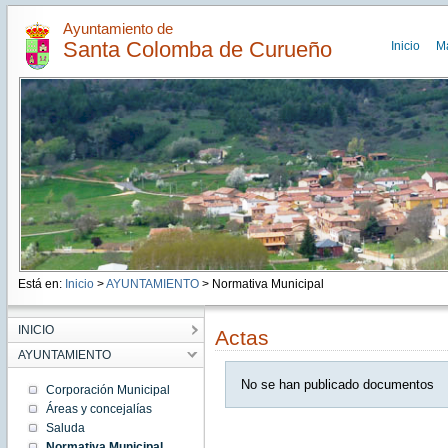
Ayuntamiento de
Santa Colomba de Curueño
Inicio
M
Está en:
Inicio
>
AYUNTAMIENTO
> Normativa Municipal
INICIO
Actas
AYUNTAMIENTO
No se han publicado documentos
Corporación Municipal
Áreas y concejalías
Saluda
Normativa Municipal